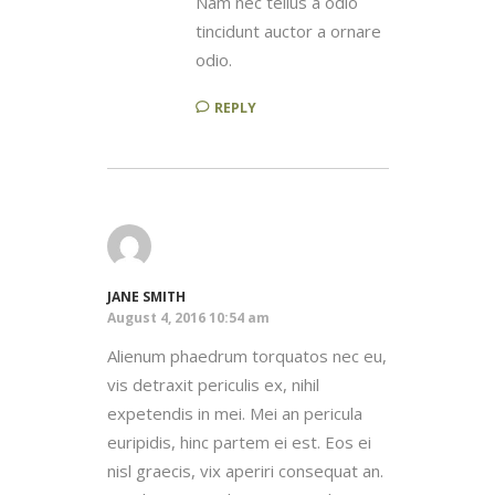
Nam nec tellus a odio
tincidunt auctor a ornare
odio.
REPLY
JANE SMITH
August 4, 2016 10:54 am
Alienum phaedrum torquatos nec eu,
vis detraxit periculis ex, nihil
expetendis in mei. Mei an pericula
euripidis, hinc partem ei est. Eos ei
nisl graecis, vix aperiri consequat an.